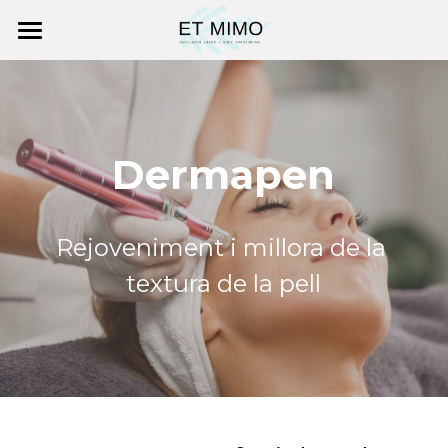
Inici
Depilació làser
Dermapen
Body contouring
Àcid hialurònic
Rejoveniment i millora de la 
Dermapen
textura de la pell
Contacte