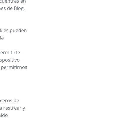
ncuentras en
es de Blog,
ookies pueden
la
ermitirte
spositivo
y permitirnos
rceros de
a rastrear y
nido