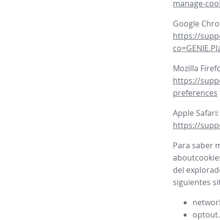
manage-coo
Google Chr
https://sup
co=GENIE.P
Mozilla Firef
https://supp
preferences
Apple Safari:
https://supp
Para saber m
aboutcookies
del explorad
siguientes si
network
optout