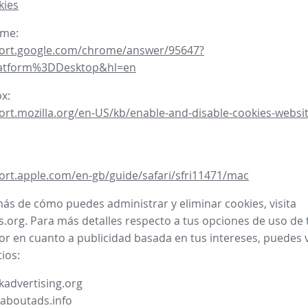
kies
ome:
port.google.com/chrome/answer/95647?
latform%3DDesktop&hl=en
ox:
ort.mozilla.org/en-US/kb/enable-and-disable-cookies-websit
ort.apple.com/en-gb/guide/safari/sfri11471/mac
ás de cómo puedes administrar y eliminar cookies, visita
.org. Para más detalles respecto a tus opciones de uso de 
or en cuanto a publicidad basada en tus intereses, puedes vi
tios:
advertising.org
.aboutads.info