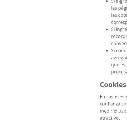
Si ingr
las pág
las coo
corres
Si ingr
recorda
convers
Si comp
agregar
que est
procesa
Cookies
En casos esp
confianza co
medir el uso
atractivo.