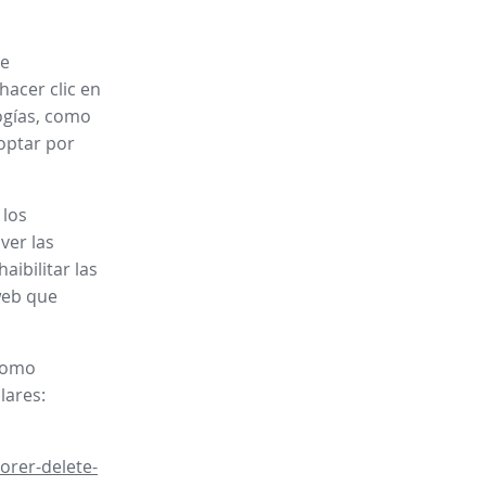
je
hacer clic en
ogías, como
 optar por
 los
ver las
aibilitar las
web que
 como
lares:
orer-delete-