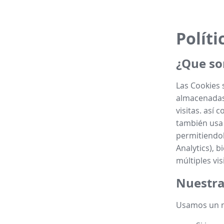
Políti
¿Que so
Las Cookies 
almacenadas 
visitas. así 
también usa 
permitiendol
Analytics), b
múltiples vis
Nuestra
Usamos un n