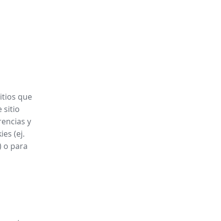
itios que
 sitio
rencias y
es (ej.
) o para